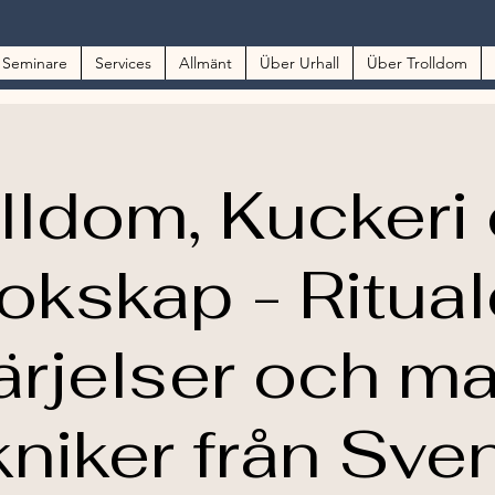
 Seminare
Services
Allmänt
Über Urhall
Über Trolldom
lldom, Kuckeri
okskap - Ritual
rjelser och m
kniker från Sve