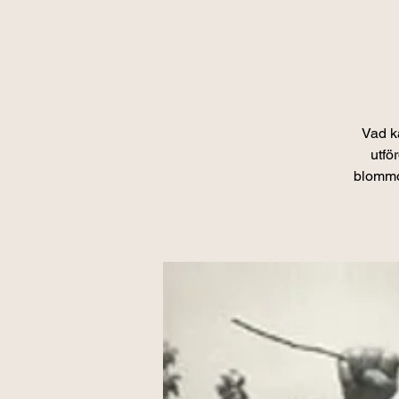
Vad ka
utfö
blommor