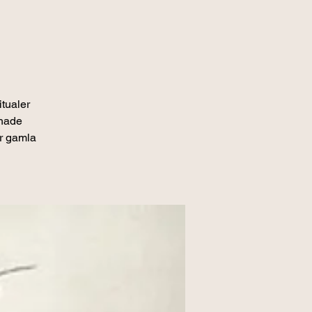
itualer
 hade
år gamla