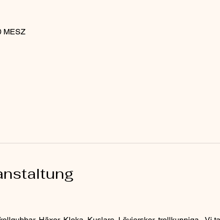
00 MESZ
anstaltung
ollgubbar, Häxor, Kloka, Kuslare, Lövjerskor, trollkunniga - Vi ta