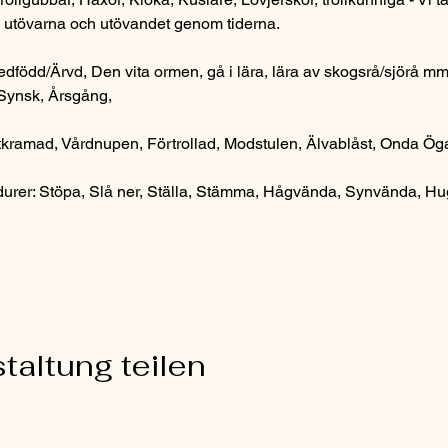
a utövarna och utövandet genom tiderna.
edfödd/Ärvd, Den vita ormen, gå i lära, lära av skogsrå/sjörå mm.
Synsk, Årsgång,  
ramad, Vårdnupen, Förtrollad, Modstulen, Älvablåst, Onda Ögat
urer: Stöpa, Slå ner, Ställa, Stämma, Hågvända, Synvända, Hug
taltung teilen