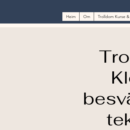
Heim
Om
Trolldom Kurse &
Tro
Kl
besvä
te