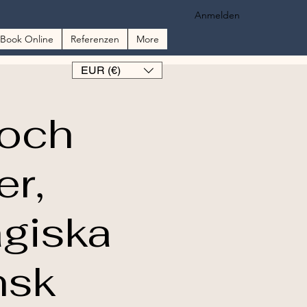
Anmelden
Book Online
Referenzen
More
EUR (€)
 och
er,
agiska
nsk