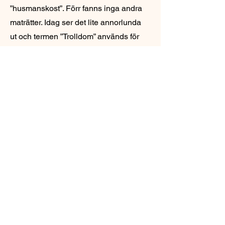
”husmanskost”. Förr fanns inga andra
maträtter. Idag ser det lite annorlunda
ut och termen ”Trolldom” används för
att skilja ut den Nordiska traditionen
från dess kusiner världen över.